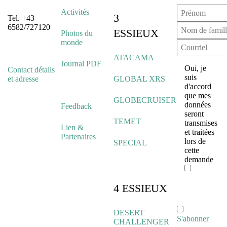
Activités
3
Tel. +43
6582/727120
ESSIEUX
Photos du
monde
ATACAMA
Journal PDF
Oui, je
Contact détails
suis
et adresse
GLOBAL XRS
d'accord
que mes
GLOBECRUISER
données
Feedback
seront
TEMET
transmises
Lien &
et traitées
Partenaires
lors de
SPECIAL
cette
demande
4 ESSIEUX
DESERT
S'abonner
CHALLENGER