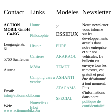
Contact
Links
Modèles
Newsletter
ACTION
Home
Notre newsletter
2
MOBIL GmbH
vous informe
ESSIEUX
+ Co.KG
sur les
Philosophie
développements
actuels dans
Leogangerstr.
Histoir
PURE
notre entreprise
61
et sur nos
Carrières
ARAKAOU
véhicules. Le
5760 Saalfelden
bulletin est
envoyé tous les
Média
TEMET
Austria
trimestres, est
gratuit et peut
Camping-cars a
ASHANTI
être désabonné
vendre
à tout moment.
ATACAMA
Plus
Email:
d'informations
info@actionmobil.com
dans notre
SPECIAL
politique de
Nouvelles /
Web:
confidentialité
.
Blog
www.actionmobil.com