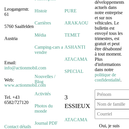
développements
actuels dans
Leogangerstr.
Histoir
PURE
notre entreprise
61
et sur nos
Carrières
ARAKAOU
véhicules. Le
5760 Saalfelden
bulletin est
envoyé tous les
Média
TEMET
Austria
trimestres, est
gratuit et peut
Camping-cars a
ASHANTI
être désabonné
vendre
à tout moment.
ATACAMA
Plus
Email:
d'informations
info@actionmobil.com
dans notre
SPECIAL
politique de
Nouvelles /
Web:
confidentialité
.
Blog
www.actionmobil.com
Activités
3
Tel. +43
6582/727120
ESSIEUX
Photos du
monde
ATACAMA
Journal PDF
Oui, je suis
Contact détails