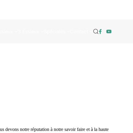
ssieux
3 Essieux
Spéciales
Contact
s devons notre réputation à notre savoir faire et à la haute