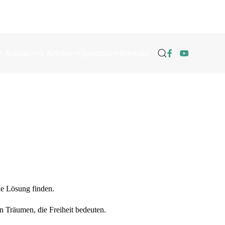
2 Achser
3 Achser
Specials
Kontakt
le Lösung finden.
en Träumen, die Freiheit bedeuten.