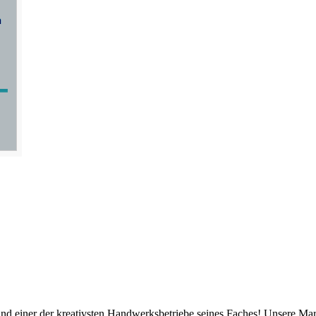
 einer der kreativsten Handwerksbetriebe seines Faches! Unsere Markt