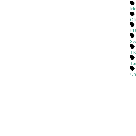
Me
Of
P
Se
T
Toi
Un