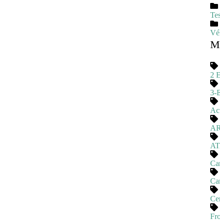
Tes
Véh
Mo
2 
3-
Act
A
A
Ca
Ca
Cer
Fro