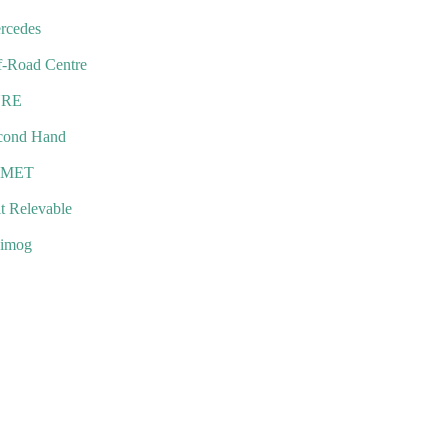
rcedes
f-Road Centre
URE
cond Hand
EMET
t Relevable
imog