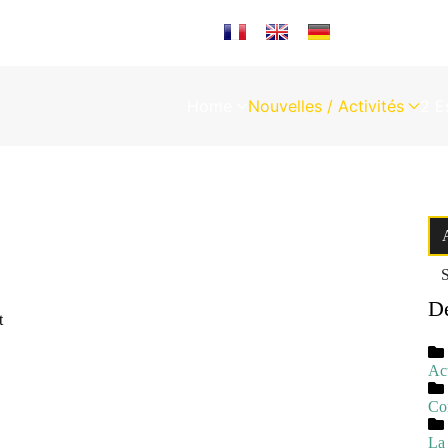
Sélectionnez votre langue
Home
Nouvelles / Activités
2 E
S
De
t
Act
Com
La