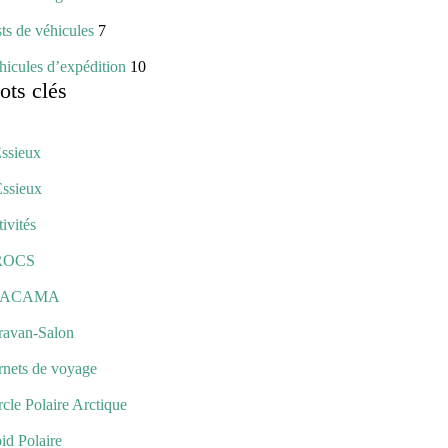
ts de véhicules
7
icules d’expédition
10
ts clés
Essieux
Essieux
ivités
ROCS
TACAMA
ravan-Salon
rnets de voyage
cle Polaire Arctique
id Polaire