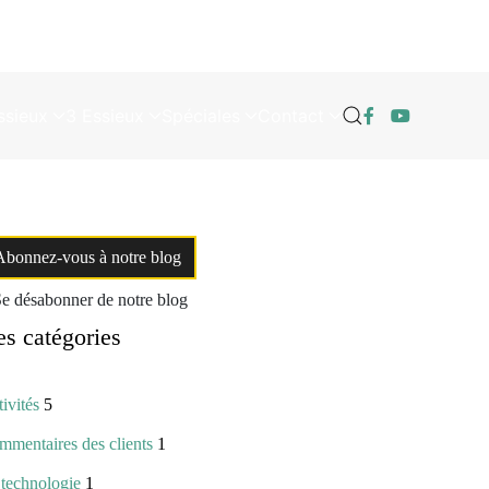
ssieux
3 Essieux
Spéciales
Contact
Abonnez-vous à notre blog
e désabonner de notre blog
s catégories
ivités
5
mentaires des clients
1
 technologie
1