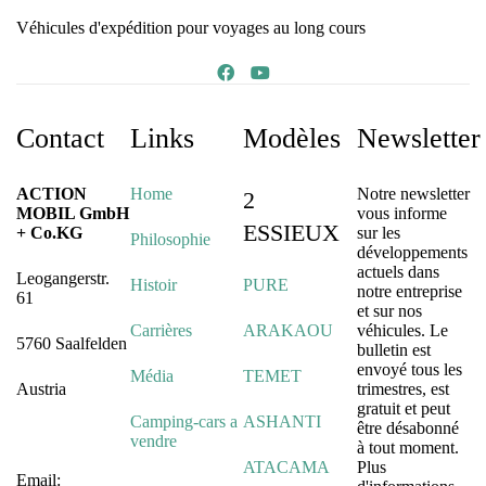
Véhicules d'expédition pour voyages au long cours
Contact
Links
Modèles
Newsletter
ACTION
Home
Notre newsletter
2
MOBIL GmbH
vous informe
ESSIEUX
+ Co.KG
sur les
Philosophie
développements
actuels dans
Leogangerstr.
Histoir
PURE
notre entreprise
61
et sur nos
Carrières
ARAKAOU
véhicules. Le
5760 Saalfelden
bulletin est
envoyé tous les
Média
TEMET
Austria
trimestres, est
gratuit et peut
Camping-cars a
ASHANTI
être désabonné
vendre
à tout moment.
ATACAMA
Plus
Email: