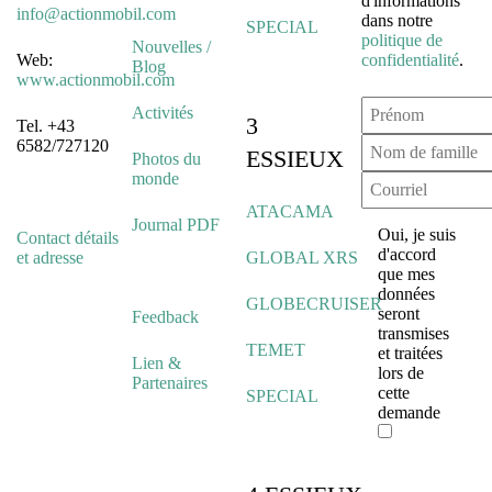
d'informations
info@actionmobil.com
dans notre
SPECIAL
politique de
Nouvelles /
Web:
confidentialité
.
Blog
www.actionmobil.com
Activités
3
Tel. +43
6582/727120
ESSIEUX
Photos du
monde
ATACAMA
Journal PDF
Oui, je suis
Contact détails
d'accord
et adresse
GLOBAL XRS
que mes
données
GLOBECRUISER
seront
Feedback
transmises
TEMET
et traitées
Lien &
lors de
Partenaires
cette
SPECIAL
demande