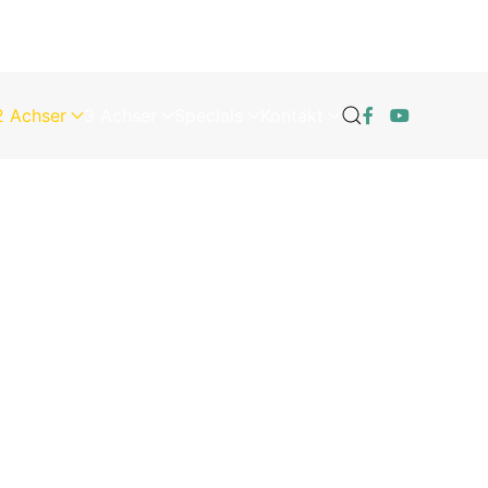
2 Achser
3 Achser
Specials
Kontakt