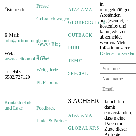
in
Presse
Österreich
ATACAMA
unregelmäßigen
Abständen
Gebrauchtwagen
ausgesendet, ist
GLOBECRUISER
kostenlos und
kann jederzeit
E-Mail:
OUTBACK
abgemeldet
info@actionmobil.com
werden. Mehr
News / Blog
PURE
Infos in unserer
Web:
Datenschutzerklär
Events
www.actionmobil.com
TEMET
Weltgalerie
Tel. +43
SPECIAL
6582/727120
PDF Journal
3 ACHSER
Ja, ich bin
Kontaktdetails
damit
und Lage
Feedback
einverstanden,
ATACAMA
dass meine
Links & Partner
Daten im
GLOBAL XRS
Zuge dieser
Anfrage