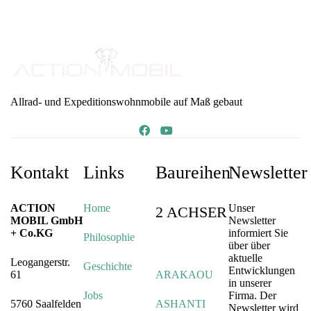
Allrad- und Expeditionswohnmobile auf Maß gebaut
Kontakt
Links
Baureihen
Newsletter
ACTION
Home
Unser
2 ACHSER
MOBIL GmbH
Newsletter
+ Co.KG
informiert Sie
Philosophie
über über
aktuelle
Leogangerstr.
Geschichte
Entwicklungen
61
ARAKAOU
in unserer
Jobs
Firma. Der
5760 Saalfelden
ASHANTI
Newsletter wird