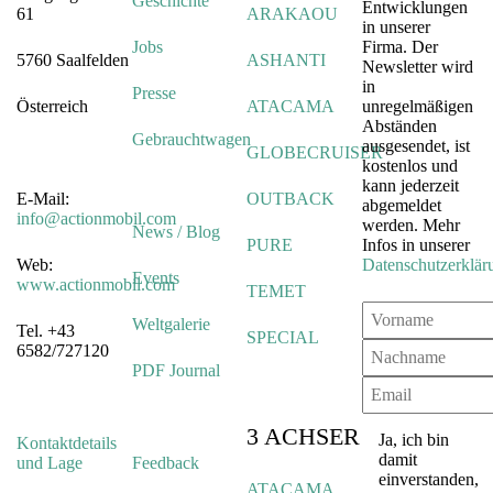
Geschichte
Entwicklungen
61
ARAKAOU
in unserer
Jobs
Firma. Der
5760 Saalfelden
ASHANTI
Newsletter wird
in
Presse
Österreich
ATACAMA
unregelmäßigen
Abständen
Gebrauchtwagen
ausgesendet, ist
GLOBECRUISER
kostenlos und
kann jederzeit
E-Mail:
OUTBACK
abgemeldet
info@actionmobil.com
werden. Mehr
News / Blog
PURE
Infos in unserer
Web:
Datenschutzerklär
Events
www.actionmobil.com
TEMET
Weltgalerie
Tel. +43
SPECIAL
6582/727120
PDF Journal
3 ACHSER
Ja, ich bin
Kontaktdetails
damit
und Lage
Feedback
einverstanden,
ATACAMA