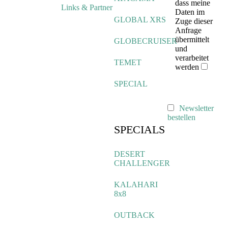
dass meine
Links & Partner
Daten im
GLOBAL XRS
Zuge dieser
Anfrage
übermittelt
GLOBECRUISER
und
verarbeitet
TEMET
werden
SPECIAL
Newsletter
bestellen
SPECIALS
DESERT
CHALLENGER
KALAHARI
8x8
OUTBACK