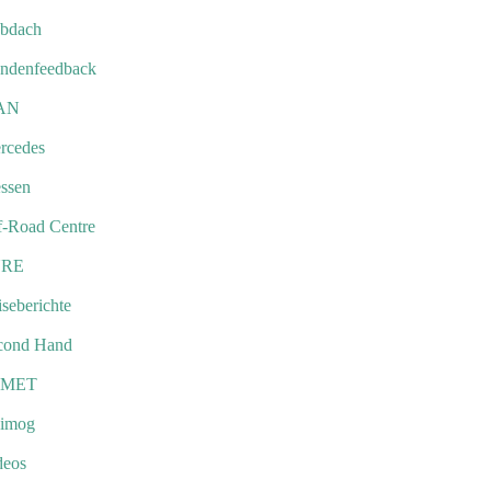
bdach
ndenfeedback
AN
rcedes
ssen
f-Road Centre
URE
seberichte
cond Hand
EMET
imog
deos