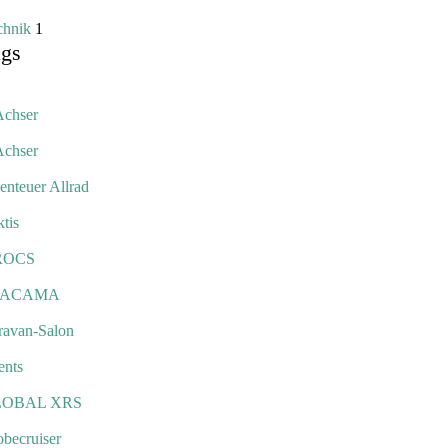
chnik
1
ags
Achser
Achser
enteuer Allrad
tis
ROCS
TACAMA
ravan-Salon
ents
LOBAL XRS
obecruiser