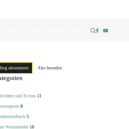
2 Achser
3 Achser
Specials
Kontakt
Blog abonnieren
Abo beenden
tegorien
ivitäten und Events
11
hrzeugteste
8
ndenfeedback
5
ue Wohnmobile
18