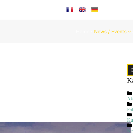
Sprache auswählen
Home
News / Events
Ka
Akt
Fa
Ku
Ne