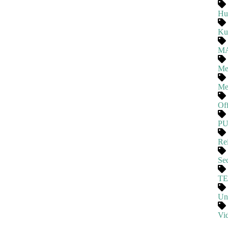
Hu
Ku
M
Me
Me
Of
P
Rei
Se
T
Un
Vi