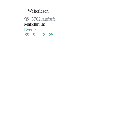
Weiterlesen
5762 Aufrufe
Markiert in:
Events
First Page
Previous Page
Next Page
Last Page
1