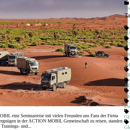
Te
T
2-
3-
Ab
Ark
A
A
Ca
Ev
IL eine Seminarreise mit vielen Freunden uns Fans der Firma
G
ergnügen in der ACTION MOBIL Gemeinschaft zu reisen, standen -
rainings- und...
Gl