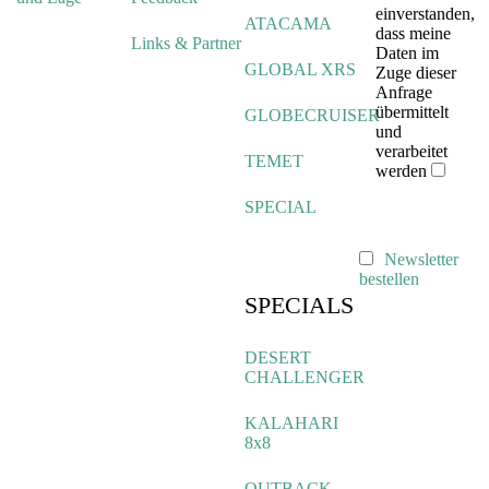
einverstanden,
ATACAMA
dass meine
Links & Partner
Daten im
GLOBAL XRS
Zuge dieser
Anfrage
übermittelt
GLOBECRUISER
und
verarbeitet
TEMET
werden
SPECIAL
Newsletter
bestellen
SPECIALS
DESERT
CHALLENGER
KALAHARI
8x8
OUTBACK