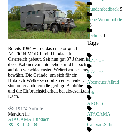
Kundenfeedback
5
Neue Wohnmobile
18
Technik
1
Tags
Bereits 1984 wurde das erste original
ACTION MOBIL mit Hubdach in
Österreich gebaut. Seit nun gut 37 Jahren ist
2-Achser
diese Kabinenvariante beliebt und hat sich
auf den verschiedensten Weltreisen bestens
3-Achser
bewährt. Die Gründe, um sich für ein
Hubdach-Weltreisemobil zu entscheiden,
Abenteuer Allrad
sind unter anderem die geringe Bauhöhe
und die Einbruchsicherheit bei abgesenktem
Arktis
Dach.
AROCS
19174 Aufrufe
ATACAMA
Markiert in:
ATACAMA
Hubdach
First Page
Previous Page
Next Page
Last Page
Caravan-Salon
1