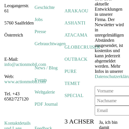
aktuelle
Leogangerstr.
Geschichte
Entwicklungen
61
ARAKAOU
in unserer
Jobs
Firma. Der
5760 Saalfelden
ASHANTI
Newsletter wird
in
Presse
Österreich
ATACAMA
unregelmäßigen
Abständen
Gebrauchtwagen
ausgesendet, ist
GLOBECRUISER
kostenlos und
kann jederzeit
E-Mail:
OUTBACK
abgemeldet
info@actionmobil.com
werden. Mehr
News / Blog
PURE
Infos in unserer
Web:
Datenschutzerklär
Events
www.actionmobil.com
TEMET
Weltgalerie
Tel. +43
SPECIAL
6582/727120
PDF Journal
3 ACHSER
Ja, ich bin
Kontaktdetails
damit
und Lage
Feedback