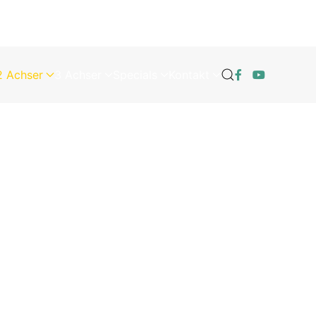
2 Achser
3 Achser
Specials
Kontakt