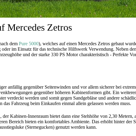
 Mercedes Zetros
(nach dem
Pure 5000
), welches auf einen Mercedes Zetros gebaut wurd
g oder im Einsatz für das technische Hilfswerk Verwendung. Neben den
Fahrzeughöhe und der starke 330 PS Motor charakteristisch - Perfekt
r anfällig gegenüber Seitenwinden und vor allem sicherer bei extreme
enkbewegungen gegenüber höheren Kabinenformen gibt. Ein weiterer V
enster verdeckt werden und somit gegen Sandgebläse und andere schädl
n das Fahrzeug beim Einkaufen einmal allein gelassen werden muss.
der Kabinen-Innenraum bietet dann eine Stehhöhe von 2,30 Metern, a
ren Bereich bieten ein komfortables Ambiente. Das erhöht hinter der Si
hausstiegsluke (Sternegucken) genutzt werden kann.